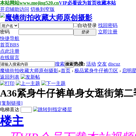
本站网站www.mojing520.cn
VIP必看
设为首页
收藏本站
开启辅助访问
切换到窄版
自动登录
找回密码
密码
立即注册
登录
快捷导航
首页
BBS
点此注册
在线留言
搜索
热搜:
活动
交友
discuz
搜索
魔镜街拍收藏大师原创摄影
»
首页
›
极品紧身牛仔裤①区
›
启明
返回列表
A36紧身牛仔裤单身女逛街第二
[复制链接]
电梯直达
楼主