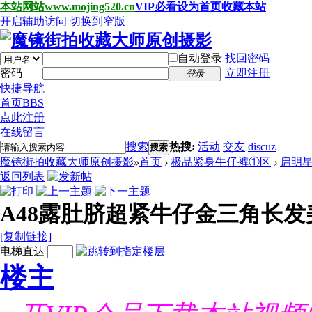
本站网站www.mojing520.cn
VIP必看
设为首页
收藏本站
开启辅助访问
切换到窄版
自动登录
找回密码
密码
立即注册
登录
快捷导航
首页
BBS
点此注册
在线留言
搜索
热搜:
活动
交友
discuz
搜索
魔镜街拍收藏大师原创摄影
»
首页
›
极品紧身牛仔裤①区
›
启明
返回列表
A48露肚脐超紧牛仔金三角长发
[复制链接]
电梯直达
楼主