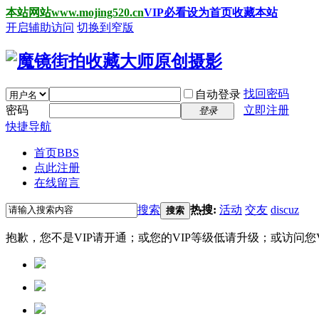
本站网站www.mojing520.cn
VIP必看
设为首页
收藏本站
开启辅助访问
切换到窄版
找回密码
自动登录
密码
立即注册
登录
快捷导航
首页
BBS
点此注册
在线留言
搜索
热搜:
活动
交友
discuz
搜索
抱歉，您不是VIP请开通；或您的VIP等级低请升级；或访问您